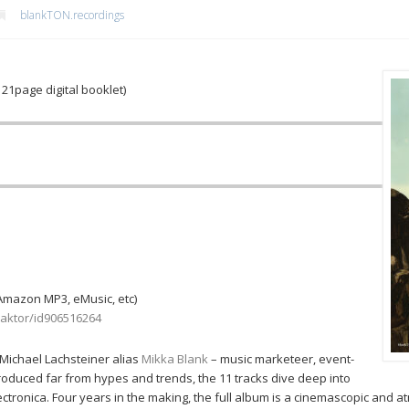
blankTON.recordings
21page digital booklet)
Amazon MP3, eMusic, etc)
eaktor/id906516264
 Michael Lachsteiner alias
Mikka Blank
– music marketeer, event-
produced far from hypes and trends, the 11 tracks dive deep into
lectronica. Four years in the making, the full album is a cinemascopic and