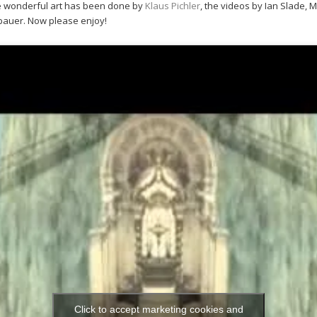
he wonderful art has been done by
Klaus Pichler
, the videos by Ian Slade, 
zbauer. Now please enjoy!
Click to accept marketing cookies and