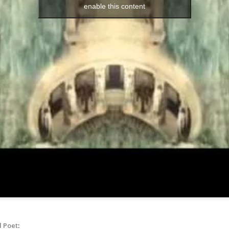
enable this content
l Poet
: