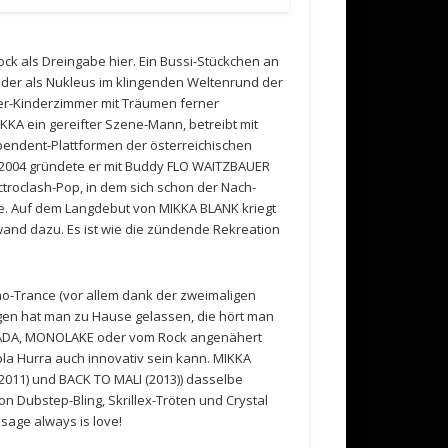
ock als Dreingabe hier. Ein Bussi-Stückchen an
eder als Nukleus im klingenden Weltenrund der
r-Kinderzimmer mit Träumen ferner
IKKA ein gereifter Szene-Mann, betreibt mit
pendent-Plattformen der österreichischen
v. 2004 gründete er mit Buddy FLO WAITZBAUER
troclash-Pop, in dem sich schon der Nach-
te. Auf dem Langdebut von MIKKA BLANK kriegt
twand dazu. Es ist wie die zündende Rekreation
-Trance (vor allem dank der zweimaligen
ogen hat man zu Hause gelassen, die hört man
CANADA, MONOLAKE oder vom Rock angenähert
la Hurra auch innovativ sein kann. MIKKA
11) und BACK TO MALI (2013)) dasselbe
von Dubstep-Bling, Skrillex-Tröten und Crystal
sage always is love!