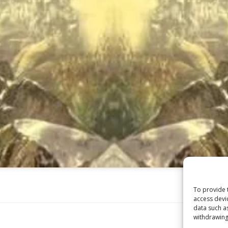
To provide 
access devi
data such a
withdrawing