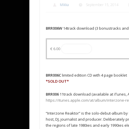
Mikka
September 15, 2014
BRR006W
14track download (3 bonustracks and 
€
6.00
Read more
BRR006C
limited edition CD with 4 page booklet
*SOLD OUT*
BRR006
11track download (available at iTunes, 
https://itunes.apple.com/at/album/interzone-r
“Interzone Reaktor” is the solo-debut-album by
host, DJ, journalist and producer. Deliberately 
the regions of late 1980ies and early 1990ies e