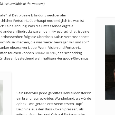
ful text available at the moment)
hafe? Ist Detroit eine Erfindung neoliberaler
hlicher Fortschritt überhaupt noch möglich ist, was ist
wort: Keine Ahnung! Was die umfassende digitale
d anderen Eindruckswaren definitiv gebracht hat, ist eine
Verdrossenheit folgt die Überdosis Kultur-Verdrossenheit.
noch Musik machen, die was weiter bewegen will und soll?
lanker obsessiver Liebe. Wenn Vision und Fortschritt
haften tauchen können.
MIKKA BLANK
, das schnoddrig
t für diesen bestechend wahrhaftigen Herzpoch-Rhythmus.
Sein über vier Jahre gereiftes Debut-Monster ist
ein brandneu retro-ides Wunderland, als würde
Aphex Twin gerade erst seine ersten Hüpf-
Delphine aus den Bass-Boxen pressen, als
würden Autechre und Orb auf Ecstasy pinke