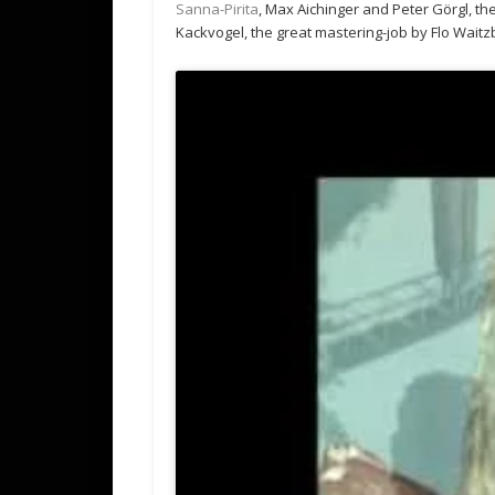
Sanna-Pirita
, Max Aichinger and Peter Görgl, t
Kackvogel, the great mastering-job by Flo Wait