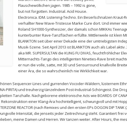
Flauschewölkchen jagen. 1985 – 1992 is gone,
but not forgotten. Industrial. Acid House.
Electronica. IDM. Listening-Techno. Ein Beserlschnalzen Kraut-R
verhallter New Wave-Tristesse Marke Cure dort. Und immer wi
Roland SH1000-Synthesizer, der damals schon MIKKAs Teenage
kunterbunter Rave-Tanzflächen erfüllte. Mittlerweile ist klein M
BLANKTON seit über einer Dekade eine der umtriebigsten Inde
Musik-Szene. Seit April 2013 ist BLANKTON auch als Label akti
aka MR. SUPERSULTAN die KUNG FU DIVAS, feuchtfröhlicher Elec
Mitternachts-Tango des intelligenten Nineties-Rave breit mach
er nun die volle, satte, mit 3D und Sensurround knallvolle Brei
einer Ära, die so wahrscheinlich nie Wirklichkeit war.
hönen Sequencer-Lines und gurrenden Vocoder-Wäldern, lüsternem Ethno
NA-PIRITA) und treuherzig tänzelndem Post-Industrial-Schöngeist. Die Dr
kompletten Tanzhalle. Nachgeborene elektronische Acts wie BOARDS OF 
Rekonstruktion einer Klang-Ära hochintelligent, schwungvoll und mit Hopp
INTERZONE REACTOR (nach Remixes und den ersten EPs DOGON DIP TANK (20
ngvolle Intensität, die jenseits jeder Zeitrechnung steht. Garantiert frei 
lieben, meine Damen und Herren. Wir tanzen weiter. After Hours, the mes